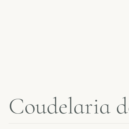
C
o
u
d
e
l
a
r
i
a
d