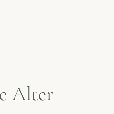
e
A
l
t
e
r