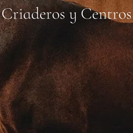
C
r
i
a
d
e
r
o
s
y
C
e
n
t
r
o
s